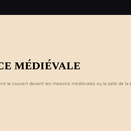
LES FÊTES
MÉDIÉVALES
DE SAILLON
2025
ce médiévale
t le couvert devant les maisons médiévales ou la salle de la 