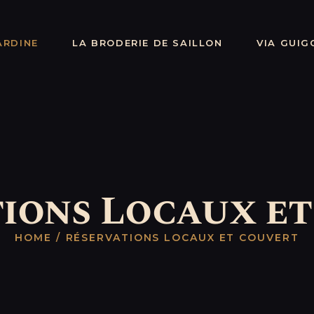
LA BAYARDINE
ayardine - Fêtes médiévales de Sa
LA BRODERIE
ARDINE
LA BRODERIE DE SAILLON
VIA GUIG
Découvrez la vie au Moyen-Age
DE SAILLON
VIA GUIGONAE
ET ANSELMI
QUI A TUÉ
ions Locaux e
GUIGONE ?
EVÉNEMENTS
HOME
RÉSERVATIONS LOCAUX ET COUVERT
BILLETTERIE
BOUTIQUE