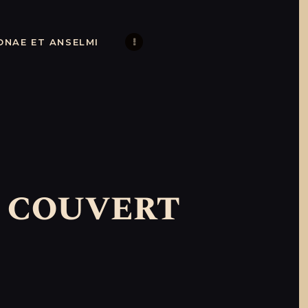
illon
ONAE ET ANSELMI
t couvert