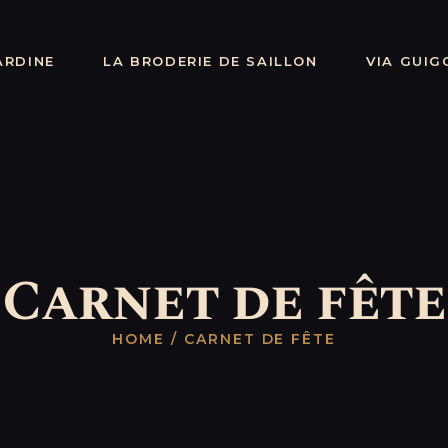
LA BAYARDINE
ayardine - Fêtes médiévales de Sa
LA BRODERIE
ARDINE
LA BRODERIE DE SAILLON
VIA GUIG
Découvrez la vie au Moyen-Age
DE SAILLON
VIA GUIGONAE
ET ANSELMI
QUI A TUÉ
Carnet de fête
GUIGONE ?
EVÉNEMENTS
HOME
CARNET DE FÊTE
BILLETTERIE
BOUTIQUE