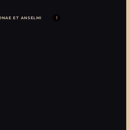
illon
ONAE ET ANSELMI