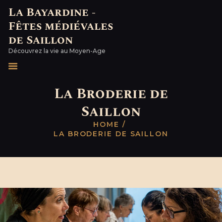
La Bayardine -
Fêtes médiévales
La Bayardine - Fêtes médiévales de
de Saillon
Saillon
Découvrez la vie au Moyen-Age
Découvrez la vie au Moyen-Age
LA BAYARDINE
La Broderie de
LA BRODERIE DE
Saillon
SAILLON
VIA GUIGONAE ET
HOME
LA BRODERIE DE SAILLON
ANSELMI
QUI A TUÉ GUIGONE ?
EVÉNEMENTS
BILLETTERIE
BOUTIQUE
LES FÊTES
MÉDIÉVALES DE