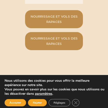
NOURRISSAGE ET VOLS DES
RAPACES
NOURRISSAGE ET VOLS DES
RAPACES
Nous utilisons des cookies pour vous offrir la meilleure
expérience sur notre site.
Vous pouvez en savoir plus sur les cookies que nous utilisons ou
La Bayardine, Fêtes médiévales de
les désactiver dans
paramètres
.
Saillon © 1984-2026. Tous droits
FERMER LA BAN
réservés.
Accepter
Rejeter
Réglages